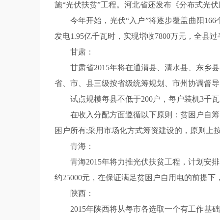
施“光伏扶贫”工程。河北省还发布《分布式光
今年开始，光伏“入户”将逐步覆盖曲阳16
发电1.95亿千瓦时，实现增收7800万元，全
甘肃：
甘肃省2015年将在通渭县、清水县、东
省、市、县三级按省级统筹规划、市州协调督导
试点规模每县不低于200户，每户装机3
在收入分配方面遵循以下原则：贫困户自筹
困户所有;采用市场化方式筹资建设的，原则上
青海：
青海2015年将力推光伏扶贫工程，计划安
约25000元，在保证满足贫困户自用电的前提
陕西：
2015年陕西将从每市各选取一个有工作基