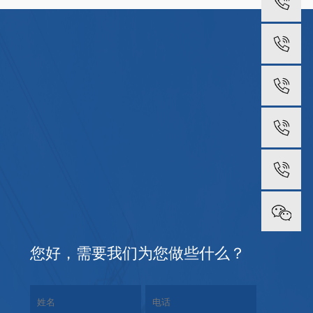
王
李
史
王
办
您好，需要我们为您做些什么？