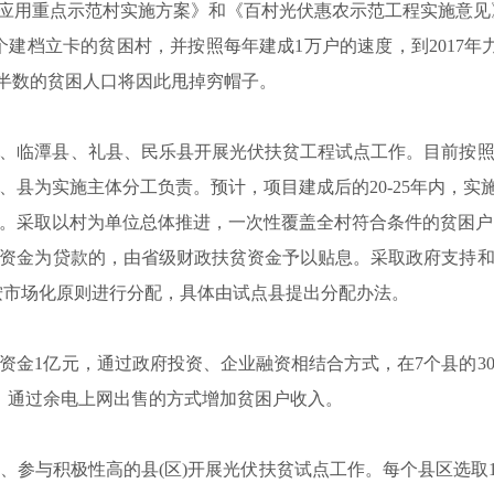
伏应用重点示范村实施方案》和《百村光伏惠农示范工程实施意见
6个建档立卡的贫困村，并按照每年建成1万户的速度，到2017
县过半数的贫困人口将因此甩掉穷帽子。
乡县、临潭县、礼县、民乐县开展光伏扶贫工程试点工作。目前按
、县为实施主体分工负责。预计，项目建成后的20-25年内，实
千瓦。采取以村为单位总体推进，一次性覆盖全村符合条件的贫困
资金为贷款的，由省级财政扶贫资金予以贴息。采取政府支持
按市场化原则进行分配，具体由试点县提出分配办法。
排资金1亿元，通过政府投资、企业融资相结合方式，在7个县的
下，通过余电上网出售的方式增加贫困户收入。
础、参与积极性高的县(区)开展光伏扶贫试点工作。每个县区选取