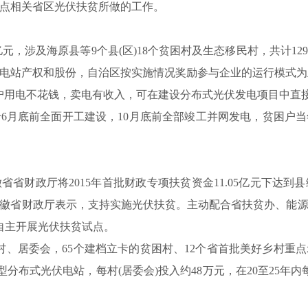
点相关省区光伏扶贫所做的工作。
1亿元，涉及海原县等9个县(区)18个贫困村及生态移民村，共计1
电站产权和股份，自治区按实施情况奖励参与企业的运行模式为
户用电不花钱，卖电有收入，可在建设分布式光伏发电项目中直
6月底前全面开工建设，10月底前全部竣工并网发电，贫困户
徽省省财政厅将2015年首批财政专项扶贫资金11.05亿元下达
，安徽省财政厅表示，支持实施光伏扶贫。主动配合省扶贫办、能
自主开展光伏扶贫试点。
行政村、居委会，65个建档立卡的贫困村、12个省首批美好乡村重
型分布式光伏电站，每村(居委会)投入约48万元，在20至25